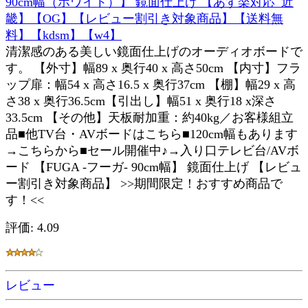
90cm幅（ホワイト）】 鏡面仕上げ 【あす楽対応_近
畿】【OG】【レビュー割引き対象商品】【送料無
料】【kdsm】【w4】
清潔感のある美しい鏡面仕上げのオーディオボードで
す。 【外寸】幅89 x 奥行40 x 高さ50cm 【内寸】フラ
ップ扉：幅54 x 高さ16.5 x 奥行37cm 【棚】幅29 x 高
さ38 x 奥行36.5cm【引出し】幅51 x 奥行18 x深さ
33.5cm 【その他】天板耐加重：約40kg／お客様組立
品■他TV台・AVボードはこちら■120cm幅もあります
→こちらから■セール開催中♪→入り口テレビ台/AVボ
ード 【FUGA -フーガ- 90cm幅】 鏡面仕上げ 【レビュ
ー割引き対象商品】 >>期間限定！おすすめ商品で
す！<<
評価: 4.09
レビュー