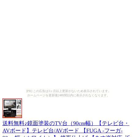
[PR] この広告は3ヶ月以上更新がないため表示されています。
ホームページを更新後24時間以内に表示されなくなります。
送料無料♪鏡面塗装のTV台（90cm幅）【テレビ台・
AVボード】テレビ台/AVボード 【FUGA -フーガ-